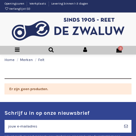
Openingsuren
Werkplaats
Levering binnen 1-3 dagen
Verlanglijst (
0
)
0
Home
Merken
Felt
Lijst van producten op merk Felt
Er zijn geen producten.
Schrijf u in op onze nieuwsbrief