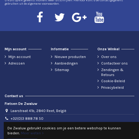
U kunt op elk gewenst moment weer uitschrijven. Hiervoor kunt u de contactgegevens
gebruiken uit de algemene voorwaarden.
Mijn account
Informatie
Onze Winkel
Mijn account
Nieuwe producten
Over ons
Adressen
Aanbiedingen
Contacteer ons
Sitemap
Zendingen &
Retours
Cookie-Beleid
Privacybeleid
Contact us
Fietsen De Zwaluw
Laarstraat 41b, 2840 Reet, België
+32(0)3 888 78 50
info@fietsendezwaluw.be
De Zwaluw gebruikt cookies om je een betere webshop te kunnen
bieden.
Meer weten >
BTW: BE0440476604