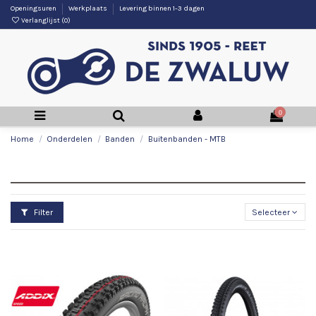
Openingsuren
Werkplaats
Levering binnen 1-3 dagen
Verlanglijst (
0
)
0
Home
Onderdelen
Banden
Buitenbanden - MTB
Buitenbanden - MTB
Filter
Selecteer