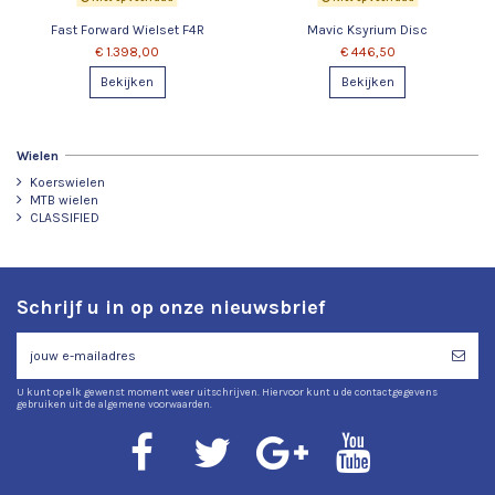
Fast Forward Wielset F4R
Mavic Ksyrium Disc
€ 1.398,00
€ 446,50
Bekijken
Bekijken
Wielen
Koerswielen
MTB wielen
CLASSIFIED
Schrijf u in op onze nieuwsbrief
U kunt op elk gewenst moment weer uitschrijven. Hiervoor kunt u de contactgegevens
gebruiken uit de algemene voorwaarden.