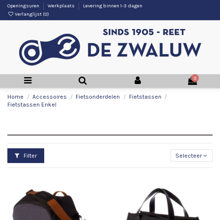
Openingsuren
Werkplaats
Levering binnen 1-3 dagen
Verlanglijst (
0
)
0
Home
Accessoires
Fietsonderdelen
Fietstassen
Fietstassen Enkel
Fietstassen Enkel
Filter
Selecteer