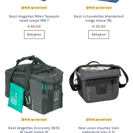
Niet op voorraad
Niet op voorraad
Basil dragertas Miles Tarpaulin
Basil schoudertas Wanderlust
zwart oranje MIK 7
indigo blauw 18L
€ 84,99
€ 39,99
Bekijken
Bekijken
Niet op voorraad
Niet op voorraad
Basil dragertas Discovery 365D
New Looxs stuurtas Varo
M zwart melee 9L
waterdicht grey 9,5L