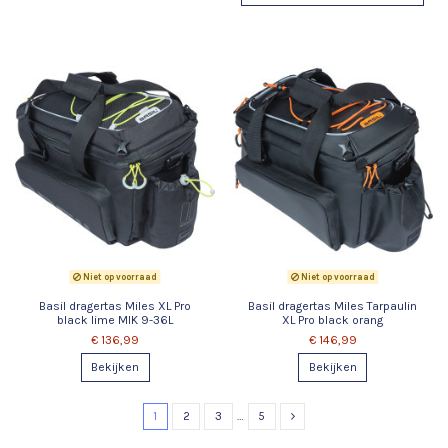
Niet op voorraad
Niet op voorraad
Basil dragertas Miles XL Pro
Basil dragertas Miles Tarpaulin
black lime MIK 9-36L
XL Pro black orang
€ 136,99
€ 146,99
Bekijken
Bekijken
1
2
3
…
5