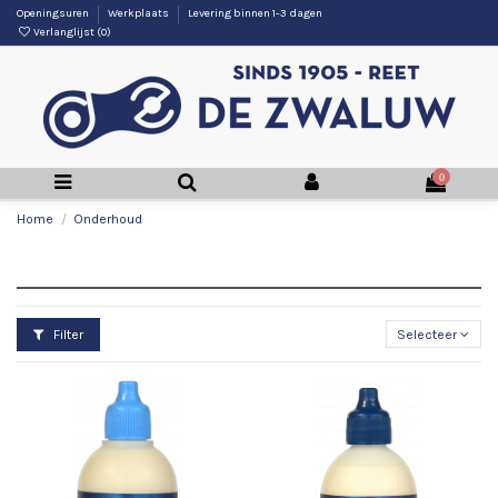
Openingsuren
Werkplaats
Levering binnen 1-3 dagen
Verlanglijst (
0
)
0
Home
Onderhoud
Onderhoud
Filter
Selecteer