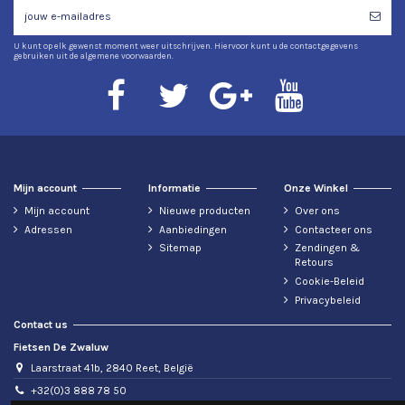
U kunt op elk gewenst moment weer uitschrijven. Hiervoor kunt u de contactgegevens
gebruiken uit de algemene voorwaarden.
Mijn account
Informatie
Onze Winkel
Mijn account
Nieuwe producten
Over ons
Adressen
Aanbiedingen
Contacteer ons
Sitemap
Zendingen &
Retours
Cookie-Beleid
Privacybeleid
Contact us
Fietsen De Zwaluw
Laarstraat 41b, 2840 Reet, België
+32(0)3 888 78 50