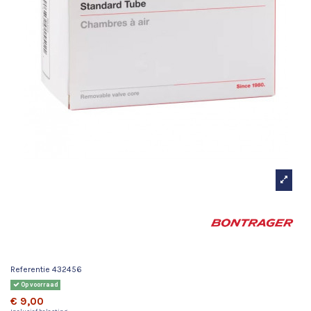
Bontrager Binnenband
700x35-44c (27x1-3/8-1-3/4)
Schrader-ventiel 48 mm
Referentie
432456
Op voorraad
€ 9,00