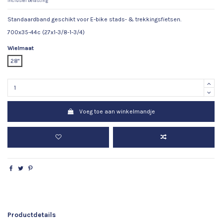
Inclusief belasting
Standaardband geschikt voor E-bike stads- & trekkingsfietsen.
700x35-44c (27x1-3/8-1-3/4)
Wielmaat
28"
Voeg toe aan winkelmandje
Productdetails