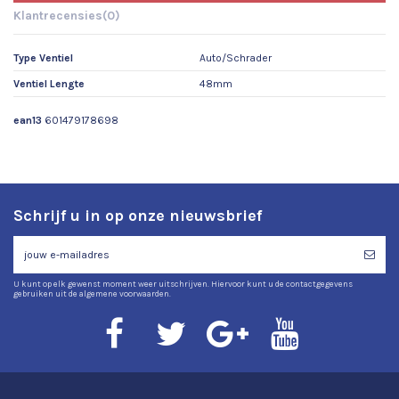
Klantrecensies
(0)
Type Ventiel
Auto/Schrader
Ventiel Lengte
48mm
ean13
601479178698
Schrijf u in op onze nieuwsbrief
U kunt op elk gewenst moment weer uitschrijven. Hiervoor kunt u de contactgegevens
gebruiken uit de algemene voorwaarden.