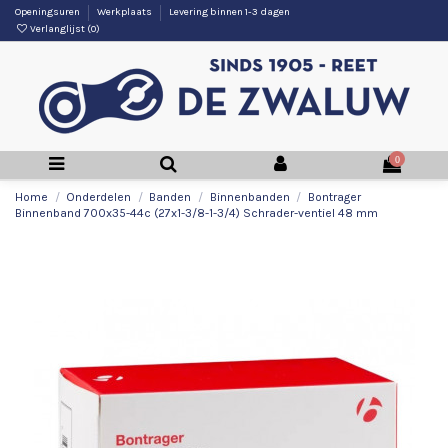
Openingsuren
Werkplaats
Levering binnen 1-3 dagen
Verlanglijst (
0
)
0
Home
Onderdelen
Banden
Binnenbanden
Bontrager
Binnenband 700x35-44c (27x1-3/8-1-3/4) Schrader-ventiel 48 mm