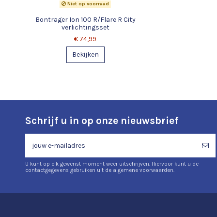
Niet op voorraad
Bontrager Ion 100 R/Flare R City
verlichtingsset
€ 74,99
Bekijken
Schrijf u in op onze nieuwsbrief
U kunt op elk gewenst moment weer uitschrijven. Hiervoor kunt u de
contactgegevens gebruiken uit de algemene voorwaarden.