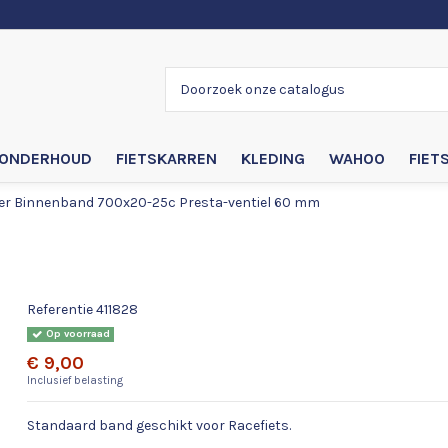
ONDERHOUD
FIETSKARREN
KLEDING
WAHOO
FIET
er Binnenband 700x20-25c Presta-ventiel 60 mm
Bontrager Binnenband 700x20-25c Pres
ventiel 60 mm
Referentie
411828
Op voorraad
€ 9,00
Inclusief belasting
Standaard band geschikt voor Racefiets.