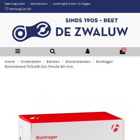
Openingsuren
Werkplaats
Levering binnen 1-3 dagen
Verlanglijst (
0
)
0
Home
Onderdelen
Banden
Binnenbanden
Bontrager
Binnenband 700x28-32c Presta 80 mm