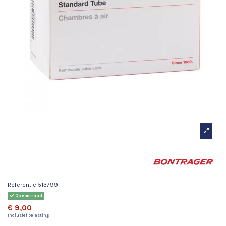
Bontrager Binnenband
700x28-32c Presta 80 mm
Referentie
513799
Op voorraad
€ 9,00
Inclusief belasting