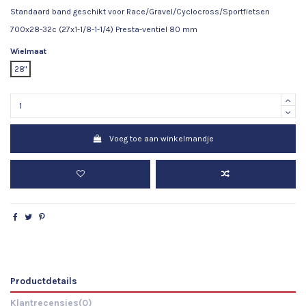
Standaard band geschikt voor Race/Gravel/Cyclocross/Sportfietsen
700x28-32c (27x1-1/8-1-1/4) Presta-ventiel 80 mm
Wielmaat
28"
Voeg toe aan winkelmandje
Productdetails
Klantrecensies
(0)