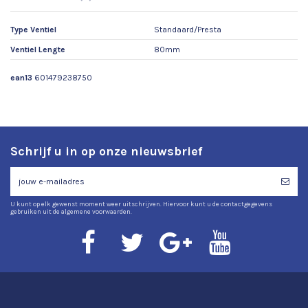
Type Ventiel
Standaard/Presta
Ventiel Lengte
80mm
ean13
601479238750
Schrijf u in op onze nieuwsbrief
U kunt op elk gewenst moment weer uitschrijven. Hiervoor kunt u de contactgegevens
gebruiken uit de algemene voorwaarden.