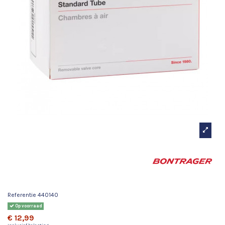
Bontrager Binnenband Fat 29
x 2,50-3,00 Presta-ventiel 36
mm
Referentie
440140
Op voorraad
€ 12,99