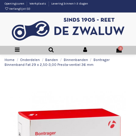
Openingsuren
Werkplaats
Levering binnen 1-3 dagen
Verlanglijst (
0
)
0
Home
Onderdelen
Banden
Binnenbanden
Bontrager
Binnenband Fat 29 x 2,50-3,00 Presta-ventiel 36 mm