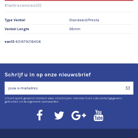
Klantrecensies
(0)
Type Ventiel
Standaard/Presta
Ventiel Lengte
36mm
ean13
601479216406
Schrijf u in op onze nieuwsbrief
U kunt op elk gewenst moment weer uitschrijven. Hiervoor kunt u de contactgegevens
gebruiken uit de algemene voorwaarden.