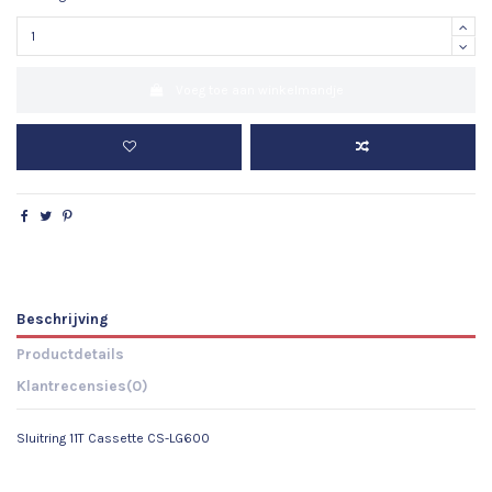
Voeg toe aan winkelmandje
Beschrijving
Productdetails
Klantrecensies
(0)
Sluitring 11T Cassette CS-LG600