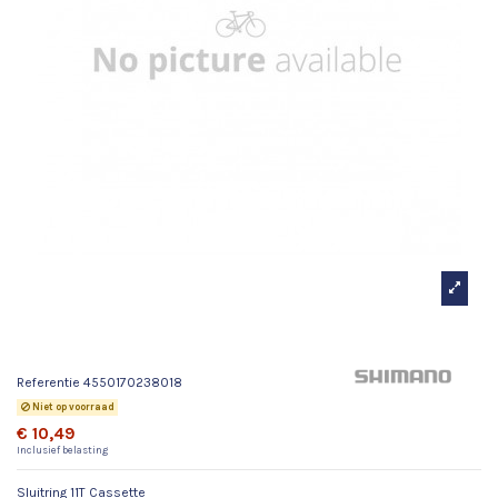
Sluitring 11T Cassette
Referentie
4550170238018
Niet op voorraad
€ 10,49
Inclusief belasting
Sluitring 11T Cassette