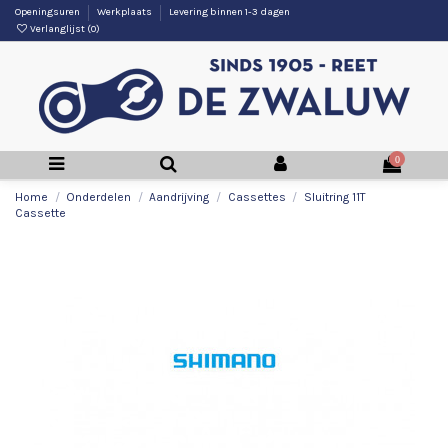
Openingsuren
Werkplaats
Levering binnen 1-3 dagen
Verlanglijst (
0
)
0
Home
Onderdelen
Aandrijving
Cassettes
Sluitring 11T
Cassette