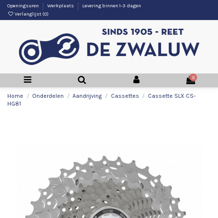
Openingsuren
Werkplaats
Levering binnen 1-3 dagen
Verlanglijst (
0
)
0
Home
Onderdelen
Aandrijving
Cassettes
Cassette SLX CS-
HG81