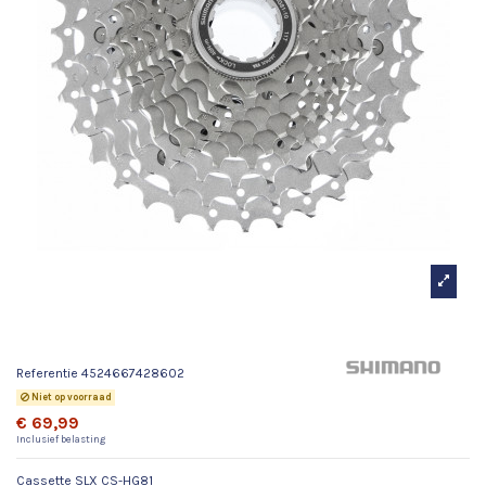
Cassette SLX CS-HG81
Referentie
4524667428602
Niet op voorraad
€ 69,99
Inclusief belasting
Cassette SLX CS-HG81