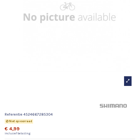
Crank Links 172,5mm Dura
Ace
Referentie
4524667285304
Niet op voorraad
€ 4,99
Inclusief belasting