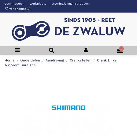
Openingsuren
Werkplaats
Levering binnen 1-3 dagen
Verlanglijst (
0
)
0
Home
Onderdelen
Aandrijving
Crankstellen
Crank Links
172,5mm Dura Ace