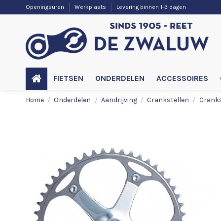
Openingsuren
Werkplaats
Levering binnen 1-3 dagen
FIETSEN
ONDERDELEN
ACCESSOIRES
Home
Onderdelen
Aandrijving
Crankstellen
Cranks