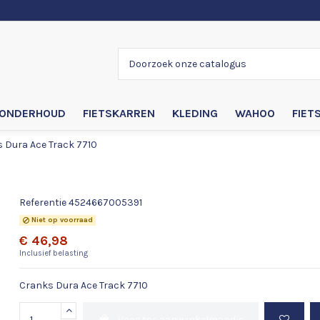
ONDERHOUD
FIETSKARREN
KLEDING
WAHOO
FIET
 Dura Ace Track 7710
Cranks Dura Ace Track 7710
Referentie
4524667005391
Niet op voorraad
€ 46,98
Inclusief belasting
Cranks Dura Ace Track 7710
Voeg toe aan winkelmandje