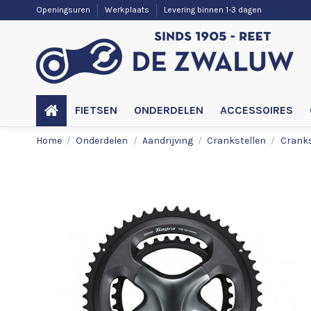
Openingsuren
Werkplaats
Levering binnen 1-3 dagen
FIETSEN
ONDERDELEN
ACCESSOIRES
Home
Onderdelen
Aandrijving
Crankstellen
Cranks