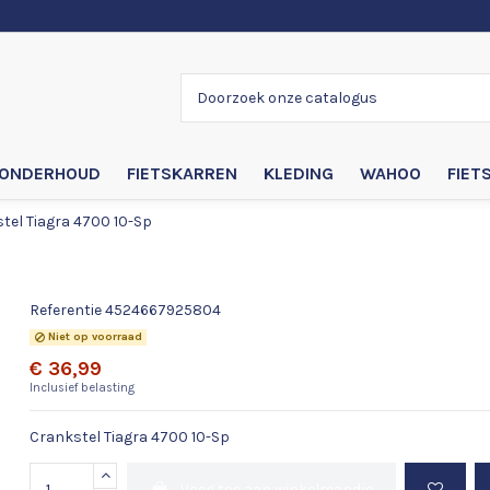
ONDERHOUD
FIETSKARREN
KLEDING
WAHOO
FIET
tel Tiagra 4700 10-Sp
Crankstel Tiagra 4700 10-Sp
Referentie
4524667925804
Niet op voorraad
€ 36,99
Inclusief belasting
Crankstel Tiagra 4700 10-Sp
Voeg toe aan winkelmandje