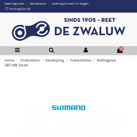
Openingsuren
Werkplaats
Levering binnen 1-3 dagen
Verlanglijst (
0
)
0
Home
Onderdelen
Aandrijving
Crankstellen
Kettingblad
36T-MB Zwart