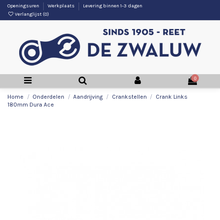
Openingsuren
Werkplaats
Levering binnen 1-3 dagen
Verlanglijst (
0
)
0
Home
Onderdelen
Aandrijving
Crankstellen
Crank Links
180mm Dura Ace