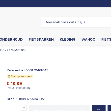
ONDERHOUD
FIETSKARREN
KLEDING
WAHOO
FIET
Links 175Mm 105
Crank Links 175Mm 105
Referentie
4550170468149
Niet op voorraad
€ 19,99
Inclusief belasting
Crank Links 175Mm 105
Voeg toe aan winkelmandje