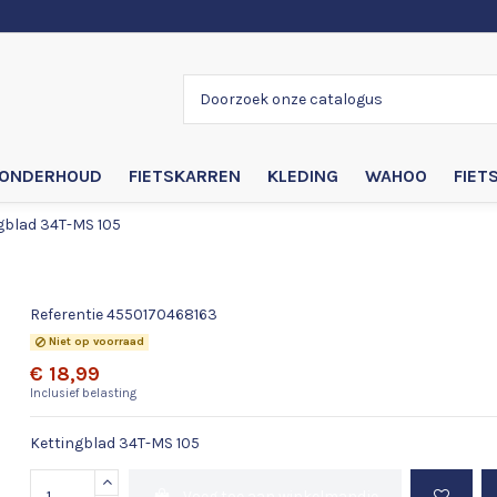
ONDERHOUD
FIETSKARREN
KLEDING
WAHOO
FIET
gblad 34T-MS 105
Kettingblad 34T-MS 105
Referentie
4550170468163
Niet op voorraad
€ 18,99
Inclusief belasting
Kettingblad 34T-MS 105
Voeg toe aan winkelmandje