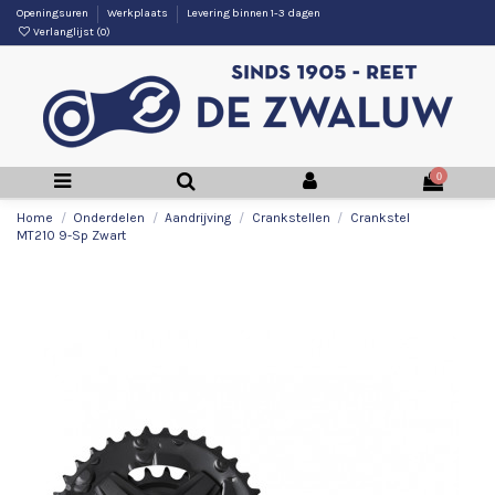
Openingsuren
Werkplaats
Levering binnen 1-3 dagen
Verlanglijst (
0
)
0
Home
Onderdelen
Aandrijving
Crankstellen
Crankstel
MT210 9-Sp Zwart