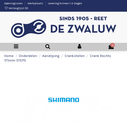
Openingsuren
Werkplaats
Levering binnen 1-3 dagen
Verlanglijst (
0
)
0
Home
Onderdelen
Aandrijving
Crankstellen
Crank Rechts
175mm STEPS