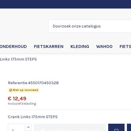
ONDERHOUD
FIETSKARREN
KLEDING
WAHOO
FIET
Links 175mm STEPS
Crank Links 175mm STEPS
Referentie
4550170450328
Niet op voorraad
€ 12,49
Inclusief belasting
Crank Links 175mm STEPS
Voeg toe aan winkelmandje