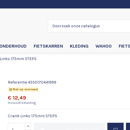
ONDERHOUD
FIETSKARREN
KLEDING
WAHOO
FIET
Links 175mm STEPS
Crank Links 175mm STEPS
Referentie
4550170441999
Niet op voorraad
€ 12,49
Inclusief belasting
Crank Links 175mm STEPS
Voeg toe aan winkelmandje