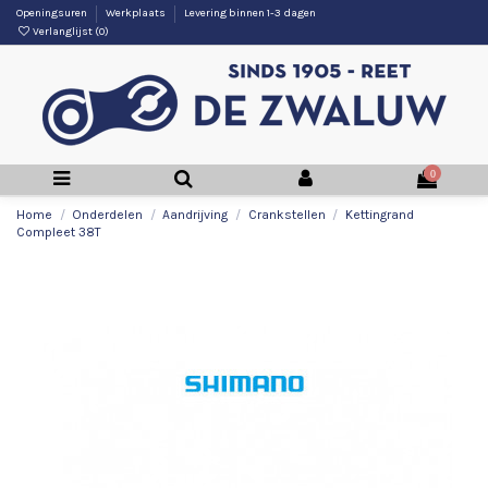
Openingsuren
Werkplaats
Levering binnen 1-3 dagen
Verlanglijst (
0
)
0
Home
Onderdelen
Aandrijving
Crankstellen
Kettingrand
Compleet 38T