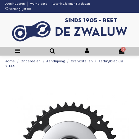
Openingsuren
Werkplaats
Levering binnen 1-3 dagen
Verlanglijst (
0
)
0
Home
Onderdelen
Aandrijving
Crankstellen
Kettingblad 38T
STEPS