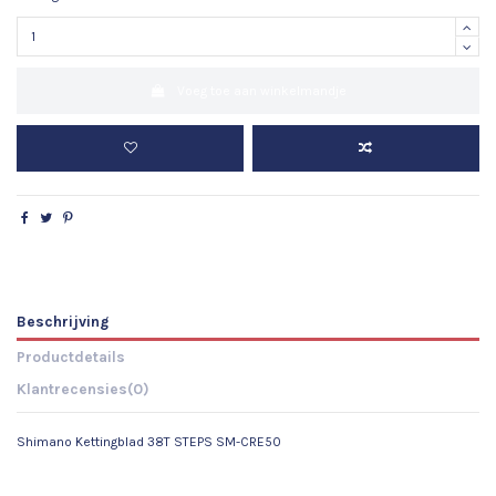
Voeg toe aan winkelmandje
Beschrijving
Productdetails
Klantrecensies
(0)
Shimano Kettingblad 38T STEPS SM-CRE50