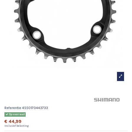
Kettingblad 32T SLX Enkel
Blad
Referentie
4550170443733
Op voorraad
€ 44,99
Inclusief belasting