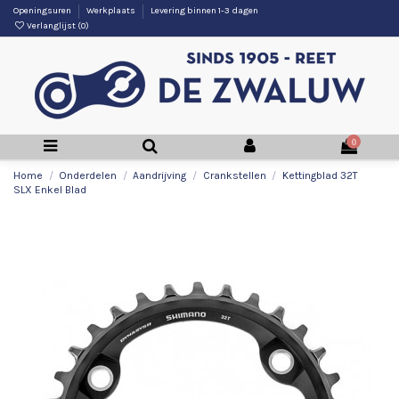
Openingsuren
Werkplaats
Levering binnen 1-3 dagen
Verlanglijst (
0
)
0
Home
Onderdelen
Aandrijving
Crankstellen
Kettingblad 32T
SLX Enkel Blad