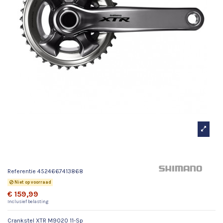
Crankstel XTR M9020 11-Sp
Referentie
4524667413868
Niet op voorraad
€ 159,99
Inclusief belasting
Crankstel XTR M9020 11-Sp