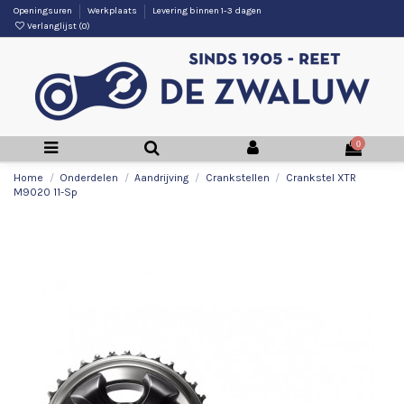
Openingsuren
Werkplaats
Levering binnen 1-3 dagen
Verlanglijst (
0
)
0
Home
Onderdelen
Aandrijving
Crankstellen
Crankstel XTR
M9020 11-Sp