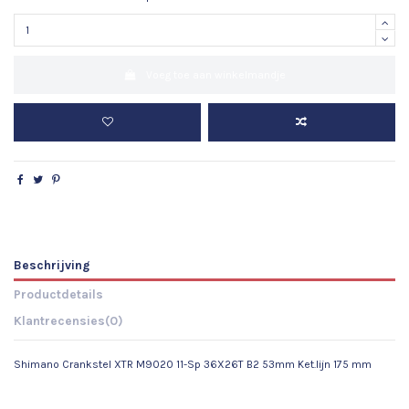
Voeg toe aan winkelmandje
Beschrijving
Productdetails
Klantrecensies
(0)
Shimano Crankstel XTR M9020 11-Sp 36X26T B2 53mm Ket.lijn 175 mm