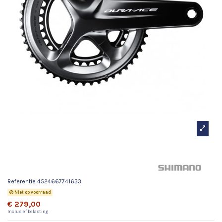
Crankstel Dura Ace R9100 11-
Sp
Referentie
4524667741633
Niet op voorraad
€ 279,00
Inclusief belasting