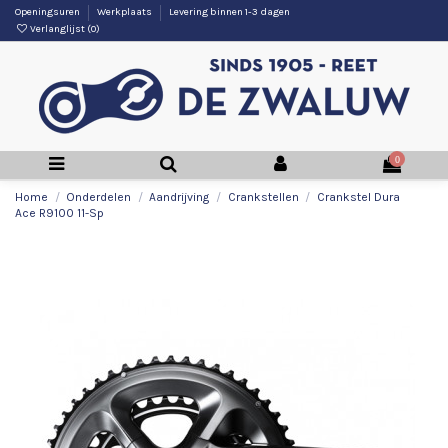
Openingsuren
Werkplaats
Levering binnen 1-3 dagen
Verlanglijst (
0
)
0
Home
Onderdelen
Aandrijving
Crankstellen
Crankstel Dura
Ace R9100 11-Sp