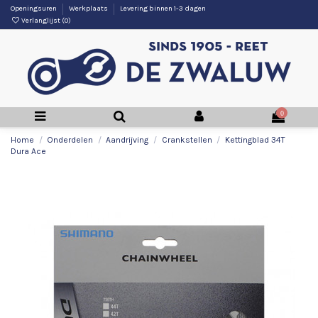
Openingsuren
Werkplaats
Levering binnen 1-3 dagen
Verlanglijst (
0
)
0
Home
Onderdelen
Aandrijving
Crankstellen
Kettingblad 34T
Dura Ace