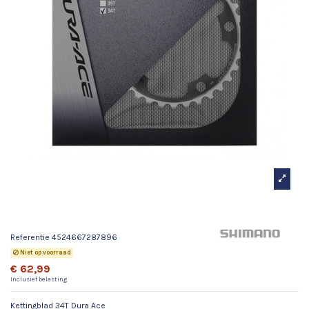
Kettingblad 34T Dura Ace
Referentie
4524667287896
Niet op voorraad
€ 62,99
Inclusief belasting
Kettingblad 34T Dura Ace