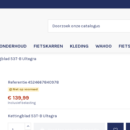
ONDERHOUD
FIETSKARREN
KLEDING
WAHOO
FIET
gblad 53T-B Ultegra
Kettingblad 53T-B Ultegra
Referentie
4524667840978
Niet op voorraad
€ 139,99
Inclusief belasting
Kettingblad 53T-B Ultegra
Voeg toe aan winkelmandje