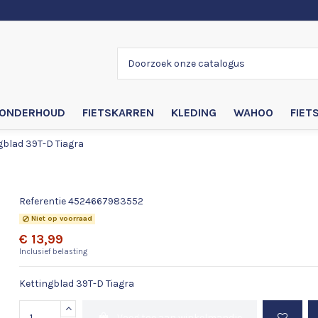
ONDERHOUD
FIETSKARREN
KLEDING
WAHOO
FIET
gblad 39T-D Tiagra
Kettingblad 39T-D Tiagra
Referentie
4524667983552
Niet op voorraad
€ 13,99
Inclusief belasting
Kettingblad 39T-D Tiagra
Voeg toe aan winkelmandje