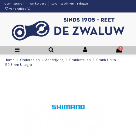
Openingsuren
Werkplaats
Levering binnen 1-3 dagen
Verlanglijst (
0
)
0
Home
Onderdelen
Aandrijving
Crankstellen
Crank Links
172.5mm Ultegra