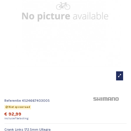
Crank Links 172.5mm Ultegra
Referentie
4524667403005
Niet op voorraad
€ 92,99
Inclusief belasting
Crank Links 172.5mm Ultegra