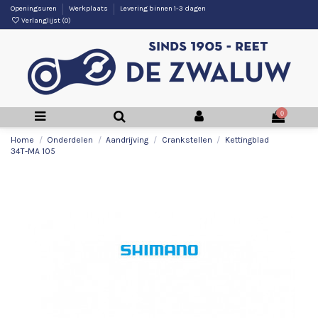
Openingsuren
Werkplaats
Levering binnen 1-3 dagen
Verlanglijst (
0
)
0
Home
Onderdelen
Aandrijving
Crankstellen
Kettingblad
34T-MA 105