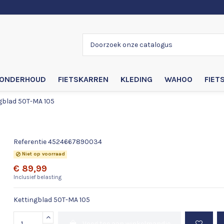
ONDERHOUD
FIETSKARREN
KLEDING
WAHOO
FIET
gblad 50T-MA 105
Kettingblad 50T-MA 105
Referentie
4524667890034
Niet op voorraad
€ 89,99
Inclusief belasting
Kettingblad 50T-MA 105
Voeg toe aan winkelmandje