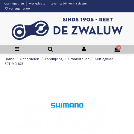
Openingsuren
Werkplaats
Levering binnen 1-3 dagen
Verlanglijst (
0
)
0
Home
Onderdelen
Aandrijving
Crankstellen
Kettingblad
52T-MB 105