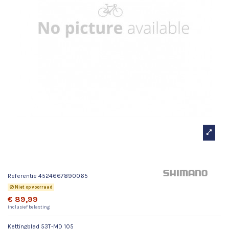
Kettingblad 53T-MD 105
Referentie
4524667890065
Niet op voorraad
€ 89,99
Inclusief belasting
Kettingblad 53T-MD 105