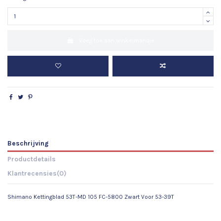
Voeg toe aan winkelmandje
Beschrijving
Productdetails
Klantrecensies
(0)
Shimano Kettingblad 53T-MD 105 FC-5800 Zwart Voor 53-39T