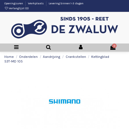
Openingsuren
Werkplaats
Levering binnen 1-3 dagen
Verlanglijst (
0
)
0
Home
Onderdelen
Aandrijving
Crankstellen
Kettingblad
53T-MD 105