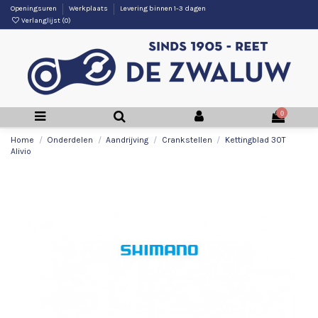
Openingsuren
Werkplaats
Levering binnen 1-3 dagen
Verlanglijst (
0
)
0
Home
Onderdelen
Aandrijving
Crankstellen
Kettingblad 30T
Alivio