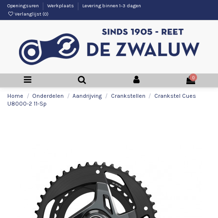
Openingsuren
Werkplaats
Levering binnen 1-3 dagen
Verlanglijst (
0
)
0
Home
Onderdelen
Aandrijving
Crankstellen
Crankstel Cues
U8000-2 11-Sp