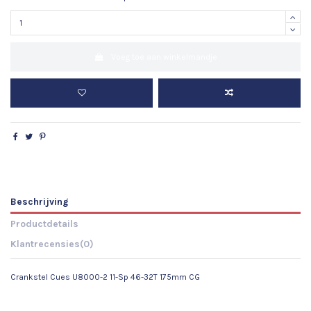
Voeg toe aan winkelmandje
Beschrijving
Productdetails
Klantrecensies
(0)
Crankstel Cues U8000-2 11-Sp 46-32T 175mm CG