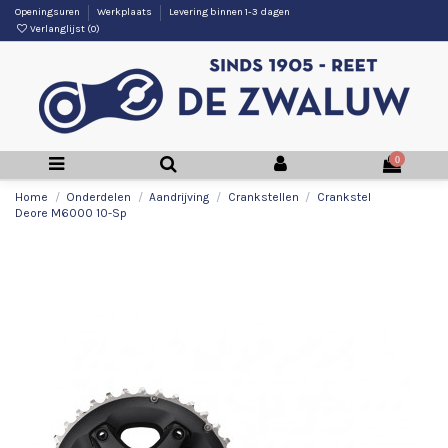
Openingsuren
Werkplaats
Levering binnen 1-3 dagen
Verlanglijst (
0
)
0
Home
Onderdelen
Aandrijving
Crankstellen
Crankstel
Deore M6000 10-Sp