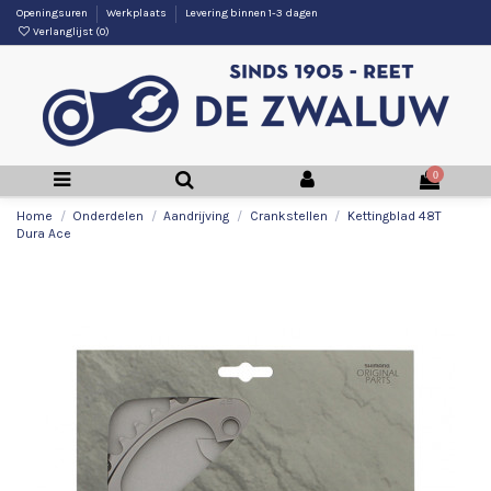
Openingsuren
Werkplaats
Levering binnen 1-3 dagen
Verlanglijst (
0
)
0
Home
Onderdelen
Aandrijving
Crankstellen
Kettingblad 48T
Dura Ace