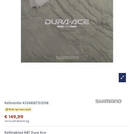
Kettingblad 48T Dura Ace
Referentie
4524667151296
Niet op voorraad
€ 149,99
Inclusief belasting
Kettingblad 48T Dura Ace