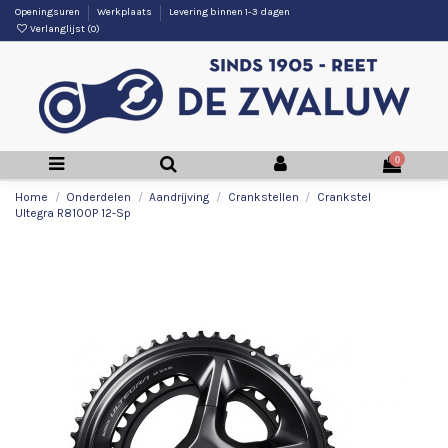
Openingsuren
Werkplaats
Levering binnen 1-3 dagen
Verlanglijst (
0
)
0
Home
Onderdelen
Aandrijving
Crankstellen
Crankstel
Ultegra R8100P 12-Sp