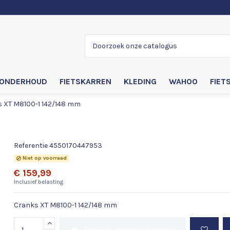
ONDERHOUD
FIETSKARREN
KLEDING
WAHOO
FIET
 XT M8100-1 142/148 mm
Cranks XT M8100-1 142/148 mm
Referentie
4550170447953
Niet op voorraad
€ 159,99
Inclusief belasting
Cranks XT M8100-1 142/148 mm
Voeg toe aan winkelmandje