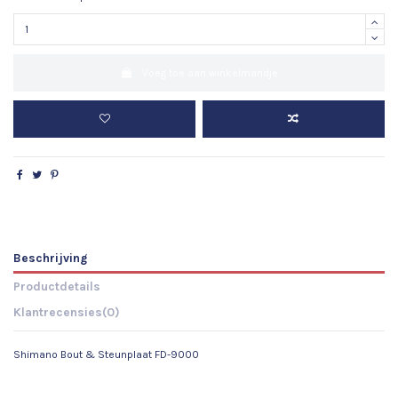
Voeg toe aan winkelmandje
Beschrijving
Productdetails
Klantrecensies
(0)
Shimano Bout & Steunplaat FD-9000