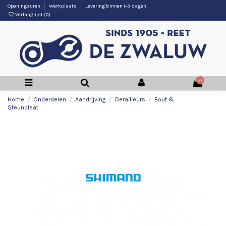
Openingsuren
Werkplaats
Levering binnen 1-3 dagen
Verlanglijst (
0
)
0
Home
Onderdelen
Aandrijving
Derailleurs
Bout &
Steunplaat