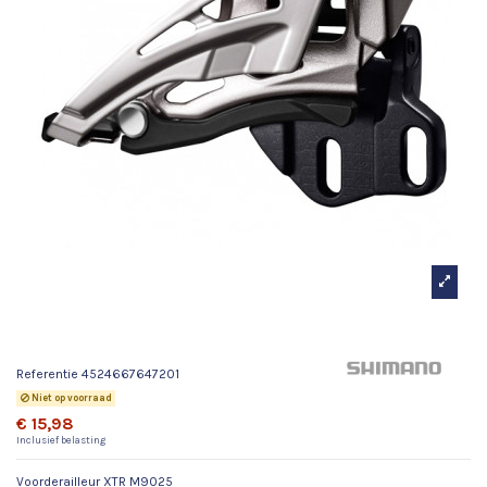
Voorderailleur XTR M9025
Referentie
4524667647201
Niet op voorraad
€ 15,98
Inclusief belasting
Voorderailleur XTR M9025