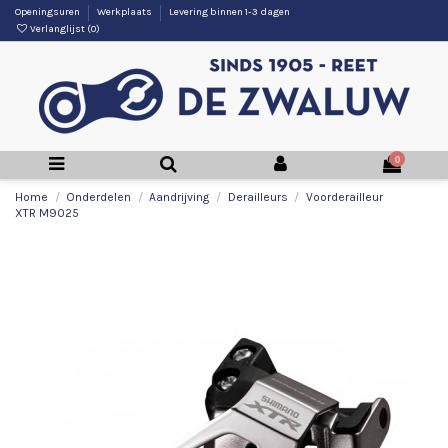
Openingsuren
Werkplaats
Levering binnen 1-3 dagen
Verlanglijst (
0
)
0
Home
Onderdelen
Aandrijving
Derailleurs
Voorderailleur
XTR M9025