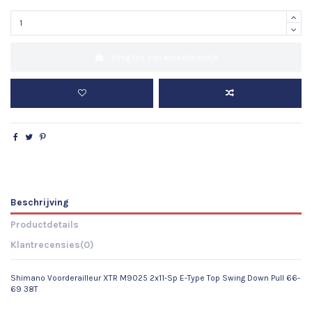
Voeg toe aan winkelmandje
Beschrijving
Productdetails
Klantrecensies
(0)
Shimano Voorderailleur XTR M9025 2x11-Sp E-Type Top Swing Down Pull 66-
69 38T