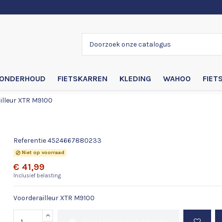
ONDERHOUD
FIETSKARREN
KLEDING
WAHOO
FIET
illeur XTR M9100
Voorderailleur XTR M9100
Referentie
4524667880233
Niet op voorraad
€ 41,99
Inclusief belasting
Voorderailleur XTR M9100
Voeg toe aan winkelmandje