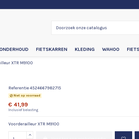
ONDERHOUD
FIETSKARREN
KLEDING
WAHOO
FIET
illeur XTR M9100
Voorderailleur XTR M9100
Referentie
4524667982715
Niet op voorraad
€ 41,99
Inclusief belasting
Voorderailleur XTR M9100
Voeg toe aan winkelmandje