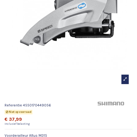
Voorderailleur Altus M315
Referentie
4550170449056
Niet op voorraad
€ 37,99
Inclusief belasting
Voorderailleur Altus M315