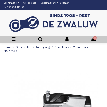
Openingsuren
Werkplaats
Levering binnen 1-3 dagen
Verlanglijst (
0
)
0
Home
Onderdelen
Aandrijving
Derailleurs
Voorderailleur
Altus M315