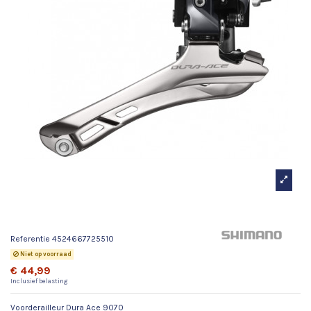
Voorderailleur Dura Ace 9070
Referentie
4524667725510
Niet op voorraad
€ 44,99
Inclusief belasting
Voorderailleur Dura Ace 9070