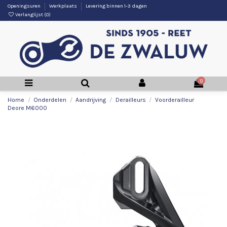
Openingsuren
Werkplaats
Levering binnen 1-3 dagen
Verlanglijst (
0
)
0
Home
Onderdelen
Aandrijving
Derailleurs
Voorderailleur
Deore M6000