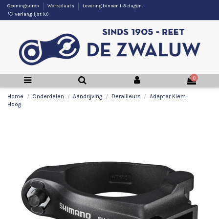
Openingsuren
Werkplaats
Levering binnen 1-3 dagen
Verlanglijst (
0
)
0
Home
Onderdelen
Aandrijving
Derailleurs
Adapter Klem
Hoog