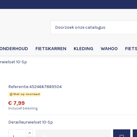
ONDERHOUD
FIETSKARREN
KLEDING
WAHOO
FIET
rwielset 10-Sp
Derailleurwielset 10-Sp
Referentie
4524667869504
Niet op voorraad
€ 7,99
Inclusief belasting
Derailleurwielset 10-Sp
Voeg toe aan winkelmandje